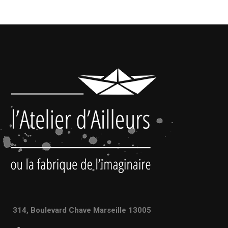
314, Boulevard Chave Marseille 13005