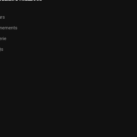
rs
énements
erie
Qs