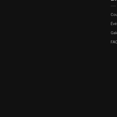
Cou
Év
Gal
FA