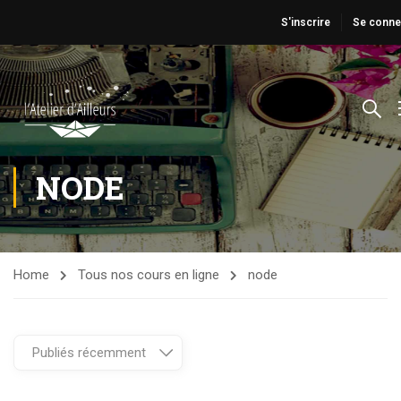
S'inscrire
Se conne
NODE
Home
Tous nos cours en ligne
node